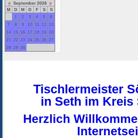
«
September 2026
»
M
D
M
D
F
S
S
1
2
3
4
5
6
7
8
9
10
11
12
13
14
15
16
17
18
19
20
21
22
23
24
25
26
27
28
29
30
Tischlermeister S
in Seth im Kreis
Herzlich Willkomme
Internetsei