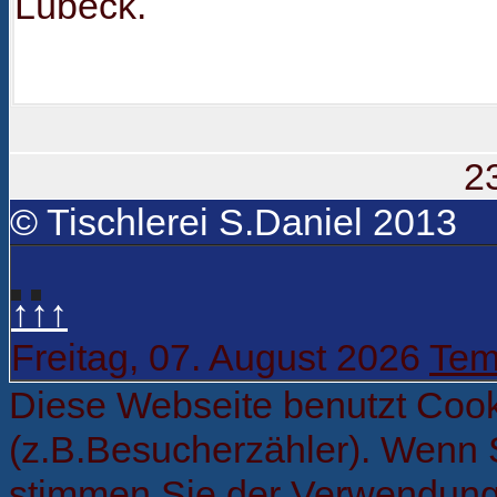
Lübeck.
2
© Tischlerei S.Daniel 2013
↑↑↑
Freitag, 07. August 2026
Tem
Diese Webseite benutzt Cook
(z.B.Besucherzähler). Wenn 
stimmen Sie der Verwendung