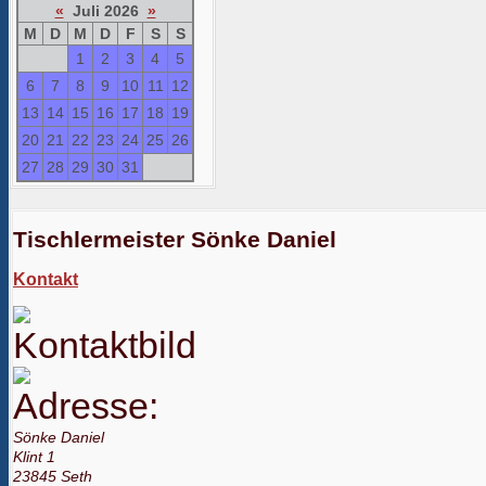
«
Juli 2026
»
M
D
M
D
F
S
S
1
2
3
4
5
6
7
8
9
10
11
12
13
14
15
16
17
18
19
20
21
22
23
24
25
26
27
28
29
30
31
Tischlermeister Sönke Daniel
Kontakt
Sönke Daniel
Klint 1
23845 Seth