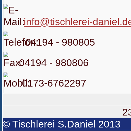
info@tischlerei-daniel.d
04194 - 980805
04194 - 980806
0173-6762297
2
© Tischlerei S.Daniel 2013